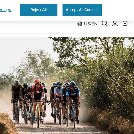
Preorder
ttings
Reject All
Accept All Cookies
US/EN