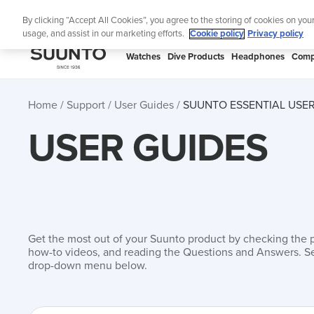
Skip
🔺Suunto
By clicking “Accept All Cookies”, you agree to the storing of cookies on you
to
usage, and assist in our marketing efforts.
Cookie policy
Privacy policy
content
SUUNTO
Watches
Dive Products
Headphones
Comp
US
Home
Support
User Guides
SUUNTO ESSENTIAL USER
USER GUIDES
Get the most out of your Suunto product by checking the 
how-to videos, and reading the Questions and Answers. Se
drop-down menu below.