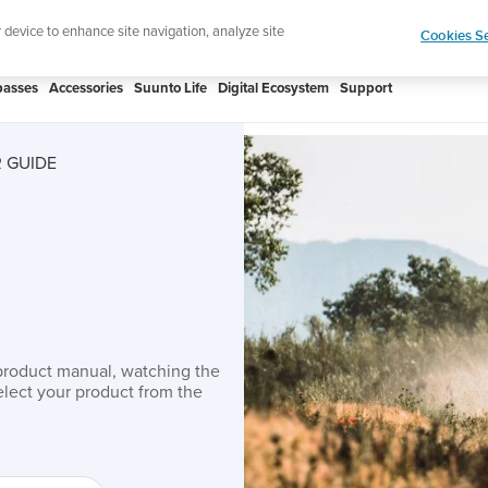
 Core 2 | ABC Outdoor Watch Built for Adventure.
r device to enhance site navigation, analyze site
Cookies Se
asses
Accessories
Suunto Life
Digital Ecosystem
Support
 GUIDE
product manual, watching the
lect your product from the